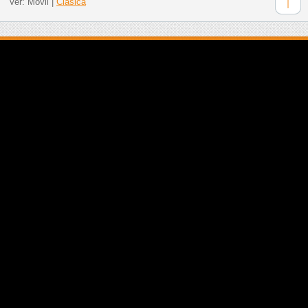
Ver:
Móvil
|
Clásica