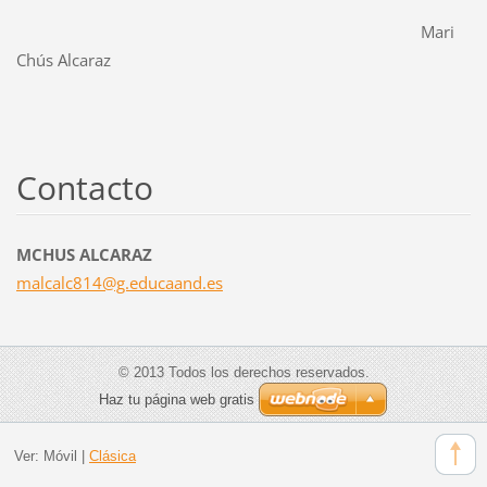
Mari
Chús Alcaraz
Contacto
MCHUS ALCARAZ
malcalc8
14@g.edu
caand.es
© 2013 Todos los derechos reservados.
Haz tu página web gratis
Ver:
Móvil
|
Clásica