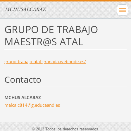
MCHUSALCARAZ
GRUPO DE TRABAJO
MAESTR@S ATAL
grupo-trabajo-atal-granada.webnode.es/
Contacto
MCHUS ALCARAZ
malcalc8
14@g.edu
caand.es
© 2013 Todos los derechos reservados.