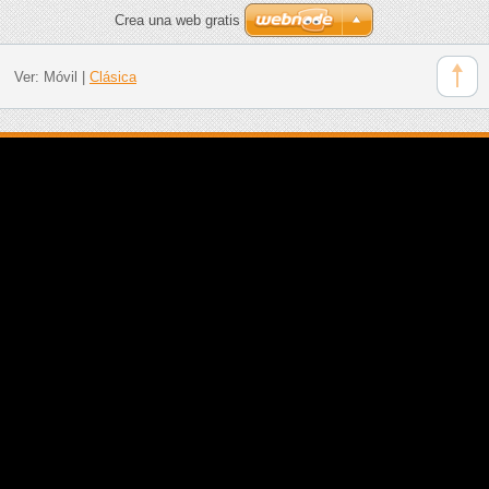
Crea una web gratis
Ver:
Móvil
|
Clásica