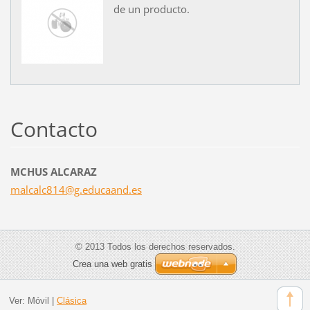
de un producto.
Contacto
MCHUS ALCARAZ
malcalc8
14@g.edu
caand.es
© 2013 Todos los derechos reservados.
Crea una web gratis
Ver:
Móvil
|
Clásica