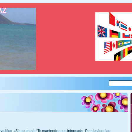
AZ
AZ
o blog. ¡Sigue atento! Te mantendremos informado. Puedes leer los