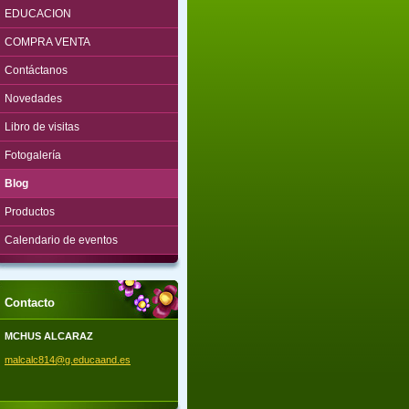
EDUCACION
COMPRA VENTA
Contáctanos
Novedades
Libro de visitas
Fotogalería
Blog
Productos
Calendario de eventos
Contacto
MCHUS ALCARAZ
malcalc8
14@g.edu
caand.es