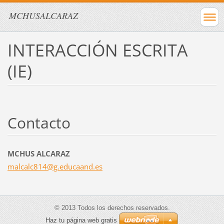
MCHUSALCARAZ
INTERACCIÓN ESCRITA
(IE)
Contacto
MCHUS ALCARAZ
malcalc8
14@g.edu
caand.es
© 2013 Todos los derechos reservados.
Haz tu página web gratis