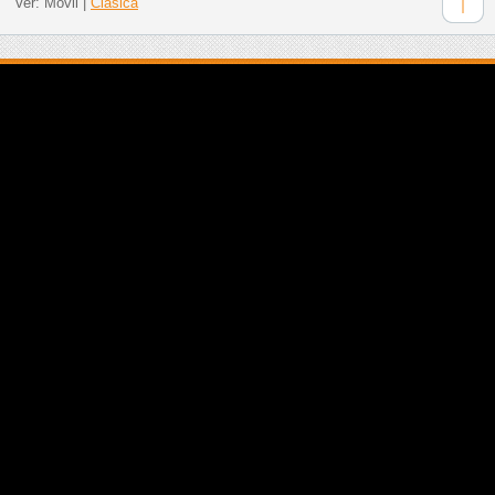
Ver:
Móvil
|
Clásica