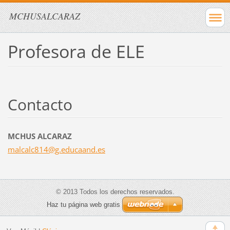
MCHUSALCARAZ
Profesora de ELE
Contacto
MCHUS ALCARAZ
malcalc8
14@g.edu
caand.es
© 2013 Todos los derechos reservados.
Haz tu página web gratis