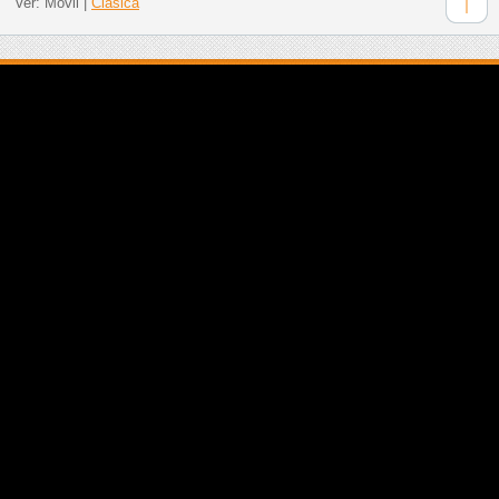
Ver:
Móvil
|
Clásica