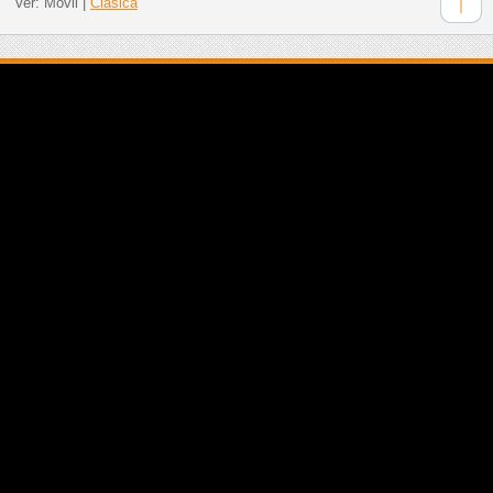
Ver:
Móvil
|
Clásica