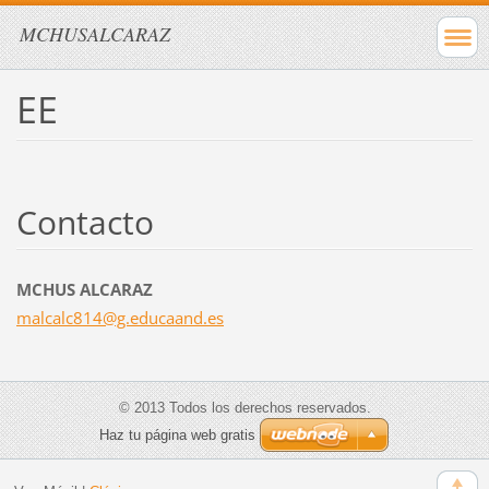
MCHUSALCARAZ
EE
Contacto
MCHUS ALCARAZ
malcalc8
14@g.edu
caand.es
© 2013 Todos los derechos reservados.
Haz tu página web gratis