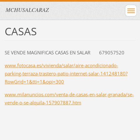
MCHUSALCARAZ
CASAS
SE VENDE MAGNIFICAS CASAS EN SALAR 679057520
www.fotocasa.es/vivienda/salar/aire-acondicionado-
parking-terraza-trastero-patio-internet-salar-141248180?
RowGrid=1&tti=1&opi=300
www.milanuncios.com/venta-de-casas-en-salar-granada/se-
vende-o-se-alquila-157907887.htm